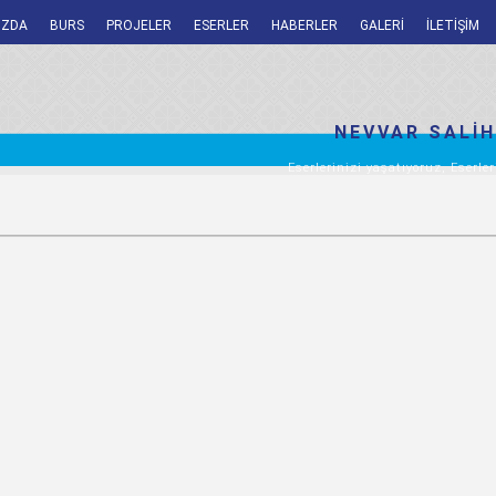
IZDA
BURS
PROJELER
ESERLER
HABERLER
GALERİ
İLETİŞİM
NEVVAR SALİH
Eserlerinizi yaşatıyoruz, Eserler