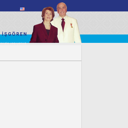
 İŞGÖREN
inizle yaşıyoruz.