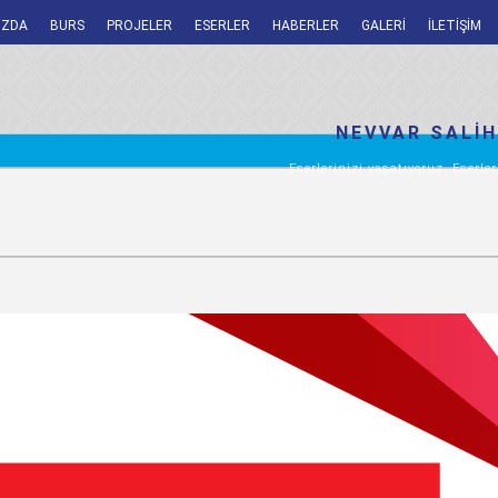
IZDA
BURS
PROJELER
ESERLER
HABERLER
GALERİ
İLETİŞİM
NEVVAR SALİH
Eserlerinizi yaşatıyoruz, Eserler