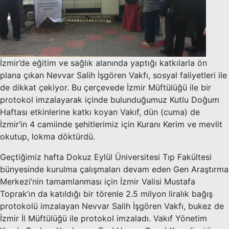
İzmir’de eğitim ve sağlık alanında yaptığı katkılarla ön
plana çıkan Nevvar Salih İşgören Vakfı, sosyal faliyetleri ile
de dikkat çekiyor. Bu çerçevede İzmir Müftülüğü ile bir
protokol imzalayarak içinde bulunduğumuz Kutlu Doğum
Haftası etkinlerine katkı koyan Vakıf, dün (cuma) de
İzmir’in 4 camiinde şehitlerimiz için Kuranı Kerim ve mevlit
okutup, lokma döktürdü.
Geçtiğimiz hafta Dokuz Eylül Üniversitesi Tıp Fakültesi
bünyesinde kurulma çalışmaları devam eden Gen Araştırma
Merkezi’nin tamamlanması için İzmir Valisi Mustafa
Toprak’ın da katıldığı bir törenle 2.5 milyon liralık bağış
protokolü imzalayan Nevvar Salih İşgören Vakfı, bukez de
İzmir İl Müftülüğü ile protokol imzaladı. Vakıf Yönetim