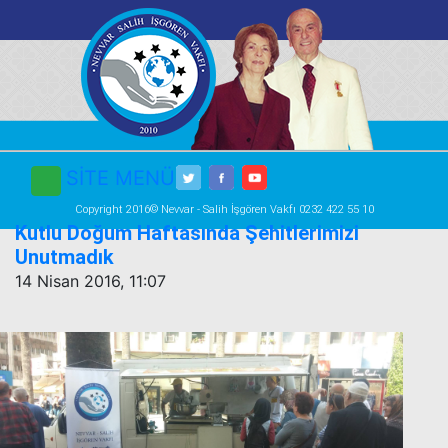
SİTE MENÜ
Copyright 2016© Nevvar - Salih İşgören Vakfı 0232 422 55 10
Kutlu Doğum Haftasında Şehitlerimizi
Unutmadık
14 Nisan 2016, 11:07