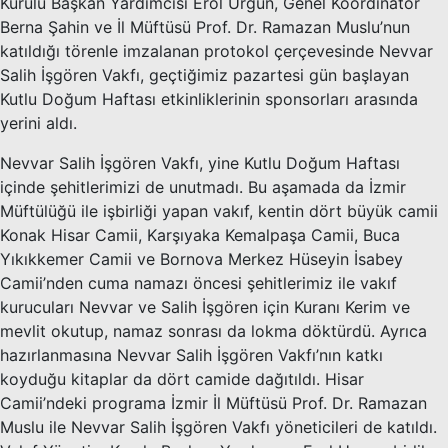
Kurulu Başkan Yardımcısı Erol Urgun, Genel Koordinatör
Berna Şahin ve İl Müftüsü Prof. Dr. Ramazan Muslu’nun
katıldığı törenle imzalanan protokol çerçevesinde Nevvar
Salih İşgören Vakfı, geçtiğimiz pazartesi gün başlayan
Kutlu Doğum Haftası etkinliklerinin sponsorları arasında
yerini aldı.
Nevvar Salih İşgören Vakfı, yine Kutlu Doğum Haftası
içinde şehitlerimizi de unutmadı. Bu aşamada da İzmir
Müftülüğü ile işbirliği yapan vakıf, kentin dört büyük camii
Konak Hisar Camii, Karşıyaka Kemalpaşa Camii, Buca
Yıkıkkemer Camii ve Bornova Merkez Hüseyin İsabey
Camii’nden cuma namazı öncesi şehitlerimiz ile vakıf
kurucuları Nevvar ve Salih İşgören için Kuranı Kerim ve
mevlit okutup, namaz sonrası da lokma döktürdü. Ayrıca
hazırlanmasına Nevvar Salih İşgören Vakfı’nın katkı
koyduğu kitaplar da dört camide dağıtıldı. Hisar
Camii’ndeki programa İzmir İl Müftüsü Prof. Dr. Ramazan
Muslu ile Nevvar Salih İşgören Vakfı yöneticileri de katıldı.