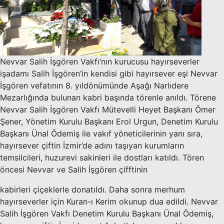
Nevvar Salih İşgören Vakfı’nın kurucusu hayırseverler
işadamı Salih İşgören’in kendisi gibi hayırsever eşi Nevvar
İşgören vefatının 8. yıldönümünde Aşağı Narlıdere
Mezarlığında bulunan kabri başında törenle anıldı. Törene
Nevvar Salih İşgören Vakfı Mütevelli Heyet Başkanı Ömer
Şener, Yönetim Kurulu Başkanı Erol Urgun, Denetim Kurulu
Başkanı Ünal Ödemiş ile vakıf yöneticilerinin yanı sıra,
hayırsever çiftin İzmir’de adını taşıyan kurumların
temsilcileri, huzurevi sakinleri ile dostları katıldı. Tören
öncesi Nevvar ve Salih İşgören çifftinin
kabirleri çiçeklerle donatıldı. Daha sonra merhum
hayırseverler için Kuran-ı Kerim okunup dua edildi. Nevvar
Salih İşgören Vakfı Denetim Kurulu Başkanı Ünal Ödemiş,