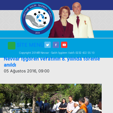
SİTE MENÜ
Copyright 2016© Nevvar - Salih İşgören Vakfı 0232 422 55 10
Nevvar İşgören vefatının 8. yılında törenle
anıldı
05 Ağustos 2016, 09:00