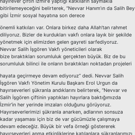
hayırever çiftin İzmir’e yaptığı katkıların saymakla
bitirilemeyeceğini belirterek, “Nevvar Hanım’ın da Salih Bey
gibi İzmir sosyal hayatına son derece
önemli katkıları var. Onlara birkez daha Allah’tan rahmet
diliyoruz. Bizler de kurdukları vakfı onlara layık bir şekilde
yönetmek için elimizden gelen gayreti sarfediyoruz.
Nevvar Salih İşgören Vakfı yöneticileri olarak
bize bıraktıkları sorumluluk gerçekten büyük. Biz de bu
sorumluluk bilinci ile onların bıraktıkları noktadan projeleri
hayata geçirmeye devam ediyoruz” dedi. Nevvar Salih
İşgören Vakfı Yönetim Kurulu Başkanı Erol Urgun da
hayırseverleri şükranla andıklarını belirterek, “Nevvar ve
Salih İşgören çiftinin yaptıkları hayırlara baktığımızda
İzmir’in her yerinde imzaları olduğunu görüyoruz.
Hayırseverlerimizi şükranla anarken, adlarının sonsuza
kadar yaşaması için biz de var gücümüzle çalışmaya
devam edeceğiz. Büyük bir vefa örneği göstererek
hayırseverleri anma etkinliklerine katılanlara şükranlarımızı