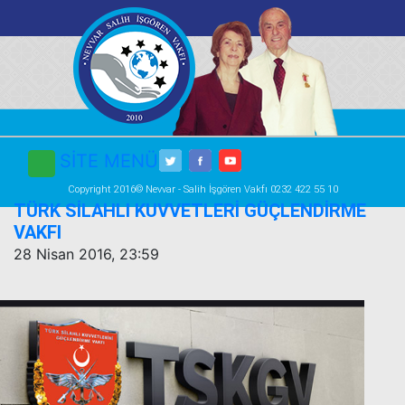
SİTE MENÜ
Copyright 2016© Nevvar - Salih İşgören Vakfı 0232 422 55 10
TÜRK SİLAHLI KUVVETLERİ GÜÇLENDİRME
VAKFI
28 Nisan 2016, 23:59